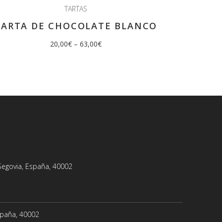
TARTAS
TARTA DE CHOCOLATE BLANCO
20,00
€
–
63,00
€
Segovia, España, 40002
España, 40002